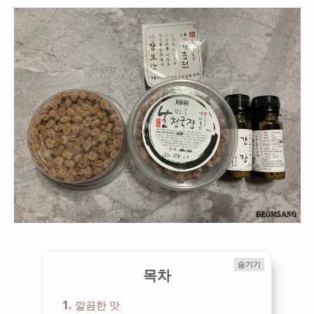
숨기기
목차
1
깔끔한 맛