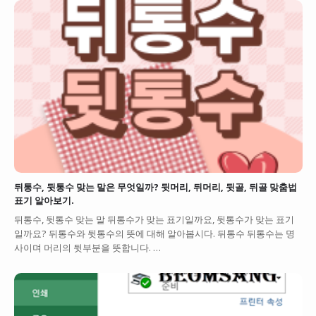
뒤통수, 뒷통수 맞는 말은 무엇일까? 뒷머리, 뒤머리, 뒷골, 뒤골 맞춤법
표기 알아보기.
뒤통수, 뒷통수 맞는 말 뒤통수가 맞는 표기일까요, 뒷통수가 맞는 표기
일까요? 뒤통수와 뒷통수의 뜻에 대해 알아봅시다. 뒤통수 뒤통수는 명
사이며 머리의 뒷부분을 뜻합니다. …