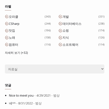
라벨
오라클
개발
343
331
CSharp
데이터베이스
244
238
맛집
쇼핑
196
174
노래
지식
158
126
컴퓨터
소프트웨어
116
114
자세히 보기 (+32)
댓글
Nice to meet you
- 4/29/2021
- 범상
네^^
- 8/31/2022
- 범상