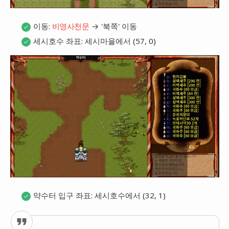
이동:
→ '북쪽' 이동
비영사천문
세시호수 좌표: 세시마을에서 (57, 0)
약수터 입구 좌표: 세시호수에서 (32, 1)