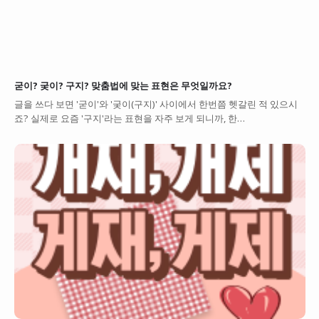
굳이? 궂이? 구지? 맞춤법에 맞는 표현은 무엇일까요?
글을 쓰다 보면 '굳이'와 '궂이(구지)' 사이에서 한번쯤 헷갈린 적 있으시
죠? 실제로 요즘 '구지'라는 표현을 자주 보게 되니까, 한…