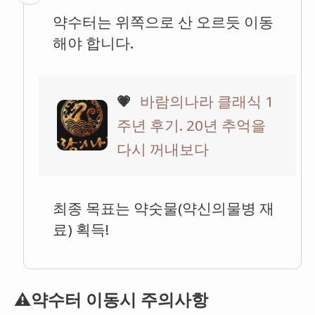
약수터는 위쪽으로 산 오르듯 이동
해야 합니다.
💗
바람의나라 클래식 1
주년 후기. 20년 추억을
다시 꺼내보다
최종 목표는 약숫물(약신의물병 재
료) 획득!
⚠️약수터 이동시 주의사항