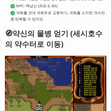
NPC: 백남신 (좌표 6, 83)
국화를 건네 국화주로 교환하기, 국화를 소지한 개수만
큼 반복할 수 있어요.
🧭약신의 물병 얻기 (세시호수
의 약수터로 이동)