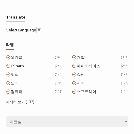
Translate
Select Language
▼
라벨
오라클
개발
343
331
CSharp
데이터베이스
244
238
맛집
쇼핑
196
174
노래
지식
158
126
컴퓨터
소프트웨어
116
114
자세히 보기 (+32)