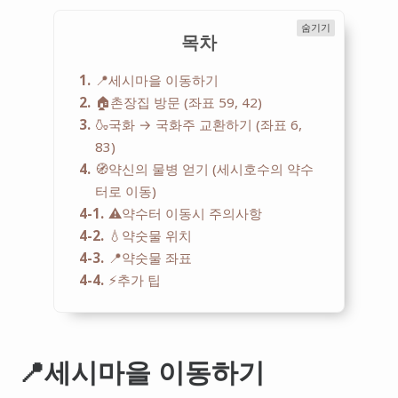
숨기기
목차
1
📍세시마을 이동하기
2
🏠촌장집 방문 (좌표 59, 42)
3
🍶국화 → 국화주 교환하기 (좌표 6,
83)
4
🧭약신의 물병 얻기 (세시호수의 약수
터로 이동)
4-1
⚠️약수터 이동시 주의사항
4-2
💧약숫물 위치
4-3
📍약숫물 좌표
4-4
⚡추가 팁
📍세시마을 이동하기