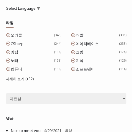
Select Language
▼
라벨
오라클
개발
343
331
CSharp
데이터베이스
244
238
맛집
쇼핑
196
174
노래
지식
158
126
컴퓨터
소프트웨어
116
114
자세히 보기 (+32)
댓글
Nice to meet you
- 4/29/2021
- 범상