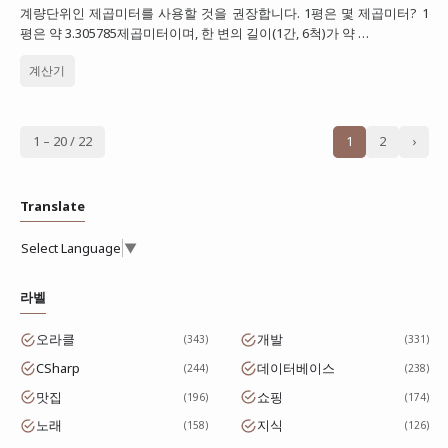
계량단위인 제곱미터를 사용할 것을 권장합니다. 1평은 몇 제곱미터? 1
평은 약 3.305785제곱미터이며, 한 변의 길이(1간, 6척)가 약 …
계산기
1 – 20 / 22
1
2
›
Translate
Select Language
▼
라벨
오라클
개발
343
331
CSharp
데이터베이스
244
238
맛집
쇼핑
196
174
노래
지식
158
126