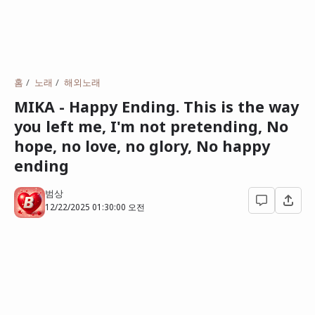
홈
노래
해외노래
MIKA - Happy Ending. This is the way
you left me, I'm not pretending,​ No
hope, no love, no glory,​ No happy
ending​
범상
12/22/2025 01:30:00 오전