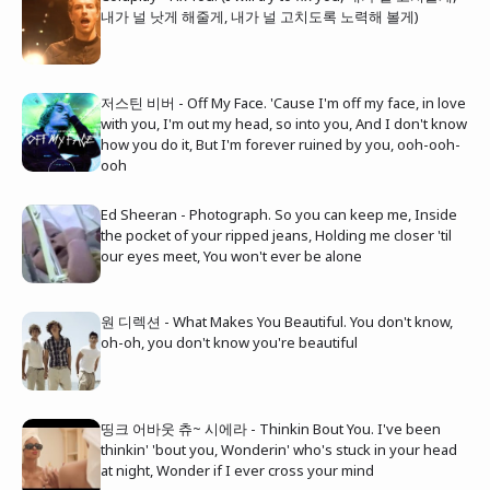
내가 널 낫게 해줄게, 내가 널 고치도록 노력해 볼게)
저스틴 비버 - Off My Face. 'Cause I'm off my face, in love
with you, I'm out my head, so into you, And I don't know
how you do it, But I'm forever ruined by you, ooh-ooh-
ooh
Ed Sheeran - Photograph. So you can keep me, Inside
the pocket of your ripped jeans, Holding me closer 'til
our eyes meet, You won't ever be alone
원 디렉션 - What Makes You Beautiful. You don't know,
oh-oh, you don't know you're beautiful
띵크 어바웃 츄~ 시에라 - Thinkin Bout You. I've been
thinkin' 'bout you, Wonderin' who's stuck in your head
at night, Wonder if I ever cross your mind