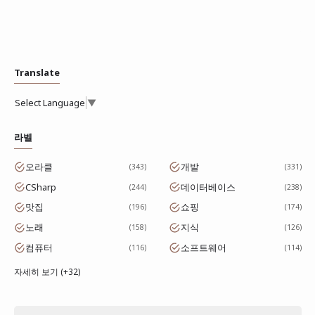
Translate
Select Language
▼
라벨
오라클
개발
343
331
CSharp
데이터베이스
244
238
맛집
쇼핑
196
174
노래
지식
158
126
컴퓨터
소프트웨어
116
114
자세히 보기 (+32)