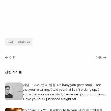
노래
해외노래
이전
다음
관련 게시물
에담 - 12:45. 번역, 발음. Oh baby you gotta stop, I see
that you're calling, I told you that I ain't picking up, I
know that you wanna start, Cause we got our problems,
I love you but I just need a night off
Coldplay - Fix You. (I will try to fix you, 내가 널 고쳐줄게,