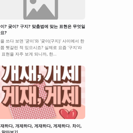
이? 궂이? 구지? 맞춤법에 맞는 표현은 무엇일
요?
을 쓰다 보면 '굳이'와 '궂이(구지)' 사이에서 한
쯤 헷갈린 적 있으시죠? 실제로 요즘 '구지'라
 표현을 자주 보게 되니까, 한…
재하다, 개제하다, 게재하다, 게제하다. 차이,
 알아보기