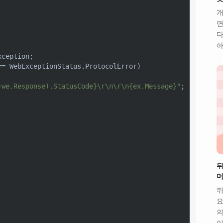
개
면
다
하
xception;

== WebExceptionStatus.ProtocolError)

)we.Response).StatusCode}
\r\n\r\n
{ex.Message}
"
;

뒤
머
뒤
요
의
이