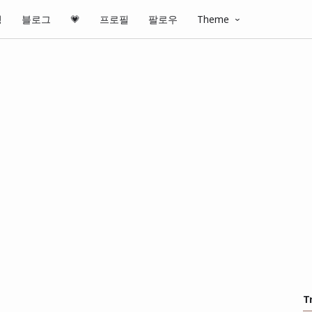
핑
블로그
💗
프로필
팔로우
Theme
T