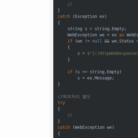
//
catch
 (Exception ex)

{

string
 s = 
string
.Empty;

    WebException we = ex 
as
 WebE
if
 (we != 
null
 && we.Status 
    {

        s = 
$"
{((HttpWebResponse
    }

if
 (s == 
string
.Empty)

        s = ex.Message;

}

//예외처리 별도
try
{

//
catch
 (WebException we)

{
