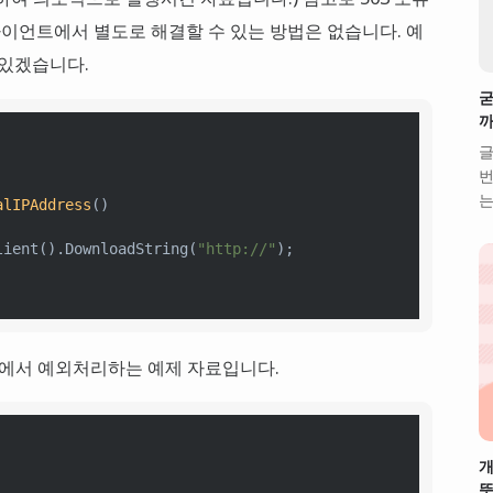
이언트에서 별도로 해결할 수 있는 방법은 없습니다. 예
 있겠습니다.
굳
까
글
번
는
alIPAddress
()
lient().DownloadString(
"http://"
);  

C#에서 예외처리하는 예제 자료입니다.
개
뜻