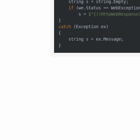
string
 s = 
string
.Empty;

if
 (we.Status == WebException
        s = 
$"
{((HttpWebResponse
catch
 (Exception ex)

{

string
 s = ex.Message;

}