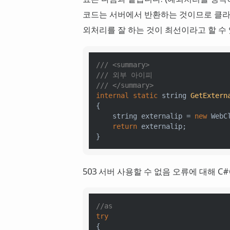
코드는 서버에서 반환하는 것이므로 클라
외처리를 잘 하는 것이 최선이라고 할 수
///
<summary>
///
 외부 아이피
///
</summary>
internal
static
string
GetExtern
{

string
 externalip = 
new
 WebC
return
 externalip;

}
503 서버 사용할 수 없음 오류에 대해 
//as
try
{
