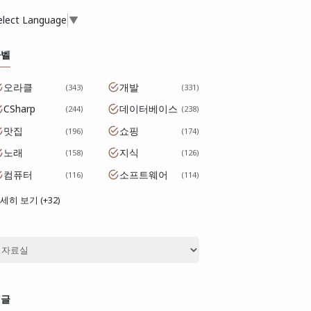
elect Language
▼
라벨
오라클
개발
343
331
CSharp
데이터베이스
244
238
맛집
쇼핑
196
174
노래
지식
158
126
컴퓨터
소프트웨어
116
114
세히 보기 (+32)
댓글