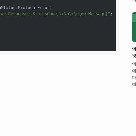
Status.ProtocolError)

)we.Response).StatusCode}
\r\n\r\n
{we.Message}
"
;

엑
엇
엑
에
다
해