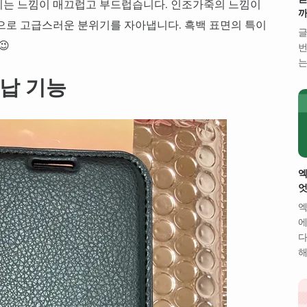
히는 느낌이 매끄럽고 부드럽습니다. 인조가죽의 느낌이
까
으로 고급스러운 분위기를 자아냅니다. 흑백 표면의 특이
글
😉
번
는
납 기능
엑
엇
엑
에
다
해