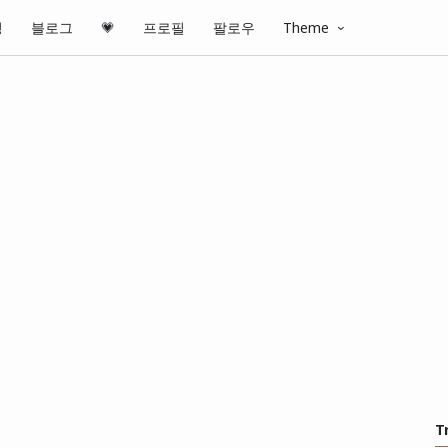
핑
블로그
💗
프로필
팔로우
Theme
T