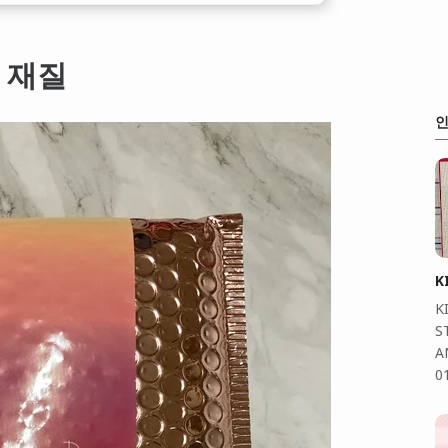
 재질
인
K
K
S
A
0