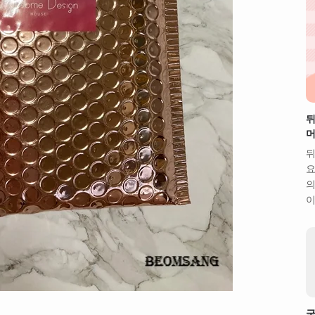
뒤
머
뒤
요
의
이
굳