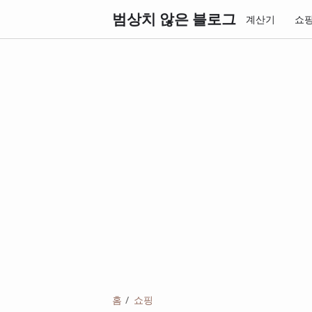
범상치 않은 블로그
계산기
쇼
홈
쇼핑