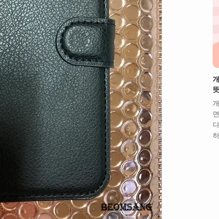
개
뜻
개
면
다
하