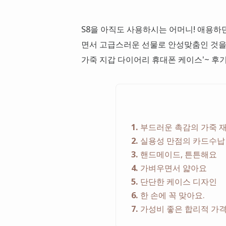
S8을 아직도 사용하시는 어머니! 애용하
면서 고급스러운 선물로 안성맞춤인 것을 
가죽 지갑 다이어리 휴대폰 케이스'~ 후
1
부드러운 촉감의 가죽 
2
실용성 만점의 카드수납
3
핸드메이드, 튼튼해요
4
가벼우면서 얇아요
5
단단한 케이스 디자인
6
한 손에 꼭 맞아요.
7
가성비 좋은 합리적 가