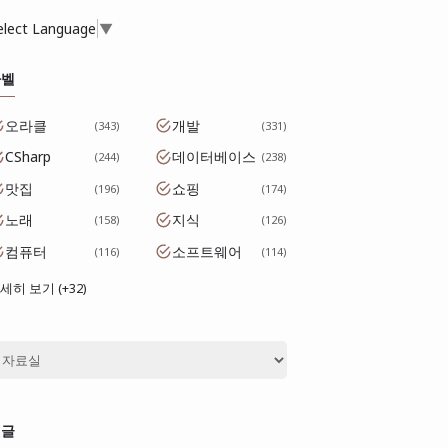
elect Language
▼
라벨
오라클
개발
343
331
CSharp
데이터베이스
244
238
맛집
쇼핑
196
174
노래
지식
158
126
컴퓨터
소프트웨어
116
114
세히 보기 (+32)
댓글