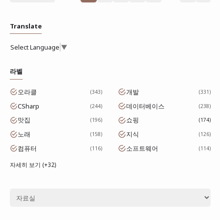
Translate
Select Language
▼
라벨
오라클
개발
343
331
CSharp
데이터베이스
244
238
맛집
쇼핑
196
174
노래
지식
158
126
컴퓨터
소프트웨어
116
114
자세히 보기 (+32)