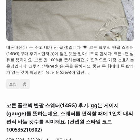
내돈내산(내 돈 주고 내가 산 물건)입니다. 💗 코튼 크루넥 반팔 스웨터
(14GG) 구매 후기~ 먼저 옷에 담긴 뜻을 알아보도록 합시다. 코튼 : 면 섬
유를 뜻하지요. 보통 면 100%를 뜻하는데요, 개인적으로 가장 선호하는
옷감입니다. 크루넥 : 넥(neck)은 목을 뜻하지요. 둥근 목 형태에 목 칼라
가 없는 것이 특징인데요, 선원(crew)이 입던 …
쇼핑
옷
코튼 폴로넥 반팔 스웨터(14GG) 후기. gg는 게이지
(gauge)를 뜻하는데요, 스웨터를 편직할 때에 1인치 내의
편직 바늘 갯수를 의미해요. (컨셉원 스타일 코드
100535210302)
9/30/2024 12:30:00 오전
댓글 쓰기