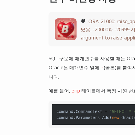
💗
ORA-21000: raise
났음, -20000과 -20999
argument to raise_applic
SQL 구문에 매개변수를 사용할 때는 Or
Oracle은 매개변수 앞에
(콜론)를 붙여
:
니다.
예를 들어,
테이블에서 특정 사원 번
emp
command.CommandText = 
"SELECT * 
command.Parameters.
Add
(
new
Oracl