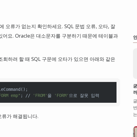
에 오류가 없는지 확인하세요. SQL 문법 오류, 오타, 잘
어요. Oracle은 대소문자를 구분하기 때문에 테이블과
인
회하려 할 때 SQL 구문에 오타가 있으면 아래와 같은
굳
eCommand();

까
FORM emp"
; // 
'FROM'
을 
'FORM'
글
번
는
오류가 해결됩니다.