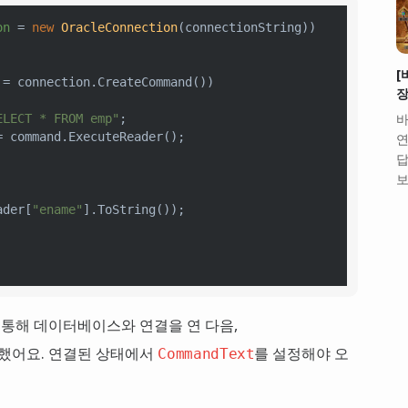
on
=
new
OracleConnection
(connectionString))

[
=
 connection.CreateCommand())

장
바
ELECT * FROM emp"
;

=
 command.ExecuteReader();

연
답
보
ader[
"ename"
].ToString());

 통해 데이터베이스와 연결을 연 다음,
했어요. 연결된 상태에서
를 설정해야 오
CommandText