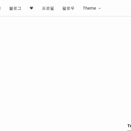
핑
블로그
💗
프로필
팔로우
Theme
T