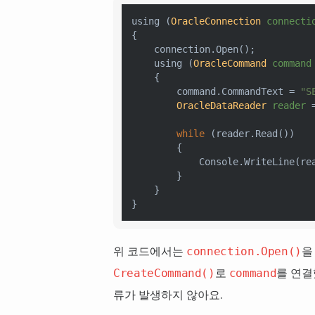
using (
OracleConnection
connecti
{

    connection.Open();

    using (
OracleCommand
command
    {

        command.CommandText = 
"S
OracleDataReader
reader
while
 (reader.Read())

        {

            Console.WriteLine(re
        }

    }

위 코드에서는
을
connection.Open()
로
를 연결
CreateCommand()
command
류가 발생하지 않아요.