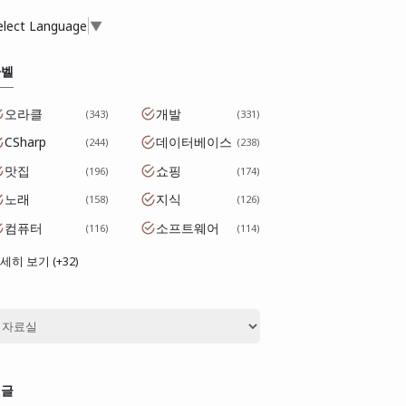
elect Language
▼
라벨
오라클
개발
343
331
CSharp
데이터베이스
244
238
맛집
쇼핑
196
174
노래
지식
158
126
컴퓨터
소프트웨어
116
114
세히 보기 (+32)
댓글