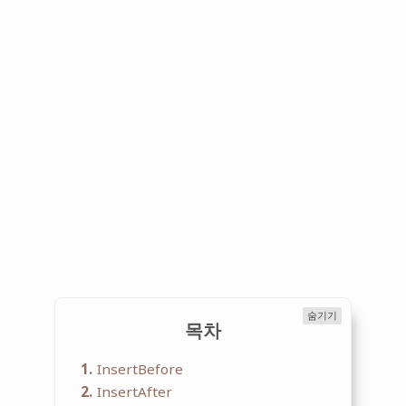
숨기기
목차
1
InsertBefore
2
InsertAfter