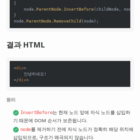
{

    node
.ParentNode
.InsertBefore
(childNode, node);

}

node
.ParentNode
.RemoveChild
결과 HTML
<
div
>

    안녕하세요!

</
div
원리
는 현재 노드 앞에 자식 노드를 삽입하
InsertBefore
기 때문에 DOM 순서가 보존됩니다.
를 제거하기 전에 자식 노드가 정확히 해당 위치에
node
삽입되므로, 구조가 왜곡되지 않습니다.