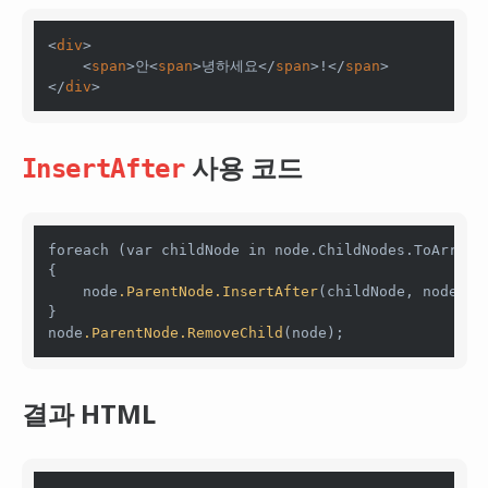
<
div
>

    <
span
>안<
span
>녕하세요</
span
>!</
span
>

</
div
사용 코드
InsertAfter
foreach (var childNode in node.ChildNodes.ToArray()
{

    node
.ParentNode
.InsertAfter
(childNode, node);

}

node
.ParentNode
.RemoveChild
결과 HTML