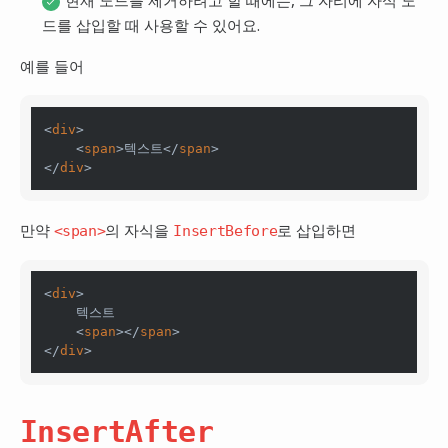
드를 삽입할 때 사용할 수 있어요.
예를 들어
<
div
>

    <
span
>텍스트</
span
>

</
div
만약
의 자식을
로 삽입하면
<span>
InsertBefore
<
div
>

    텍스트

    <
span
></
span
>

</
div
InsertAfter