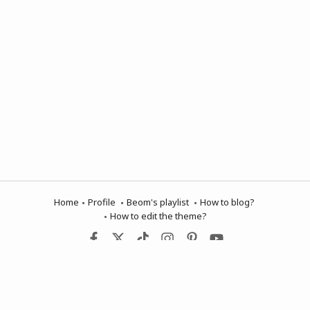
Home
Profile
Beom's playlist
How to blog?
How to edit the theme?
행복한 하루 보내세요💗
홈