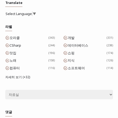
Translate
Select Language
▼
라벨
오라클
개발
343
331
CSharp
데이터베이스
244
238
맛집
쇼핑
196
174
노래
지식
158
126
컴퓨터
소프트웨어
116
114
자세히 보기 (+32)
댓글