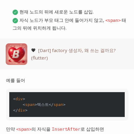
현재 노드의 뒤에 새로운 노드를 삽입.
자식 노드가 부모 태그 안에 들어가지 않고,
태
<span>
그의 뒤에 위치하게 됩니다.
💗
[Dart] factory 생성자, 왜 쓰는 걸까요?
(flutter)
예를 들어
<
div
>

    <
span
>텍스트</
span
>

</
div
만약
의 자식을
로 삽입하면
<span>
InsertAfter