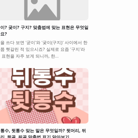
이? 궂이? 구지? 맞춤법에 맞는 표현은 무엇일
요?
을 쓰다 보면 '굳이'와 '궂이(구지)' 사이에서 한
쯤 헷갈린 적 있으시죠? 실제로 요즘 '구지'라
 표현을 자주 보게 되니까, 한…
통수, 뒷통수 맞는 말은 무엇일까? 뒷머리, 뒤
리, 뒷골, 뒤골 맞춤법 표기 알아보기.