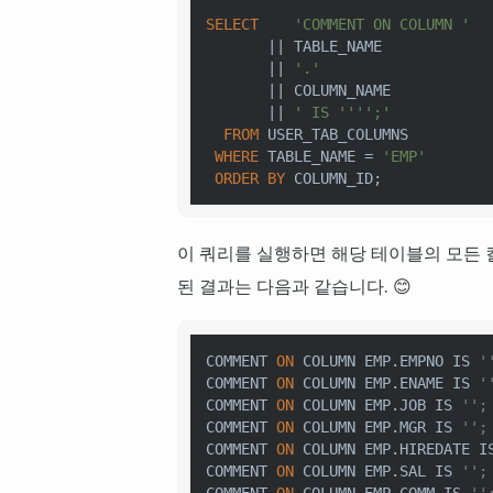
SELECT
'COMMENT ON COLUMN '
||
 TABLE_NAME 

||
'.'
||
 COLUMN_NAME 

||
' IS '''';'
FROM
 USER_TAB_COLUMNS 

WHERE
 TABLE_NAME 
=
'EMP'
ORDER
BY
이 쿼리를 실행하면 해당 테이블의 모든 
된 결과는 다음과 같습니다. 😊
COMMENT 
ON
 COLUMN EMP.EMPNO 
IS
'
COMMENT 
ON
 COLUMN EMP.ENAME 
IS
'
COMMENT 
ON
 COLUMN EMP.JOB 
IS
'';
COMMENT 
ON
 COLUMN EMP.MGR 
IS
'';
COMMENT 
ON
 COLUMN EMP.HIREDATE 
I
COMMENT 
ON
 COLUMN EMP.SAL 
IS
'';
COMMENT 
ON
 COLUMN EMP.COMM 
IS
''