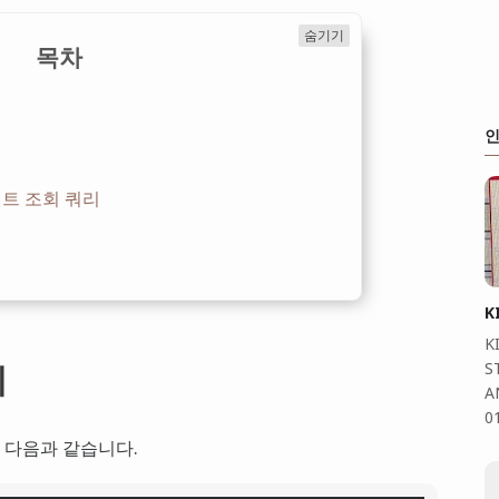
숨기기
목차
인
트 조회 쿼리
K
K
시
S
A
0
 다음과 같습니다.