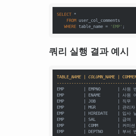
SELECT
*
FROM
 user_col_comments

WHERE
 table_name 
=
'EMP'
쿼리 실행 결과 예시
TABLE
_NAME | COLUMN_
NAME | COMMEN
--------------------------------
EMP        | EMPNO       | 사원 
EMP        | ENAME       | 사원 
EMP        | JOB         | 직무

EMP        | MGR         | 관리자
EMP        | HIREDATE    | 입사 
EMP        | SAL         | 급여

EMP        | COMM        | 커미션
