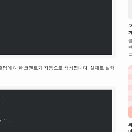
굳
까
글
번
는
컬럼에 대한 코멘트가 자동으로 생성됩니다. 실제로 실행
';
';
S
'';
뒤
머
;