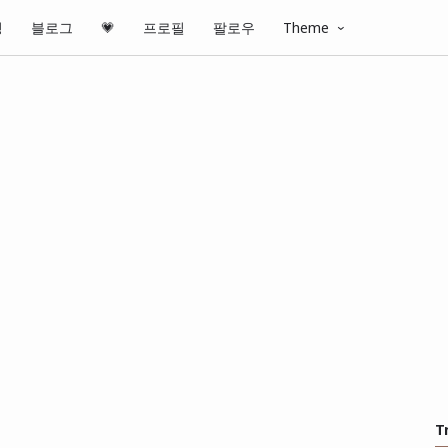
핑
블로그
💗
프로필
팔로우
Theme
T