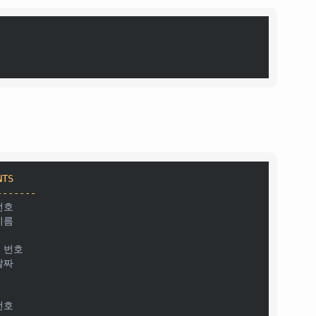
TS

-------
번호

이름

 번호

날짜
