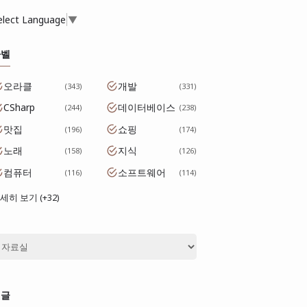
elect Language
▼
라벨
오라클
개발
343
331
CSharp
데이터베이스
244
238
맛집
쇼핑
196
174
노래
지식
158
126
컴퓨터
소프트웨어
116
114
세히 보기 (+32)
댓글