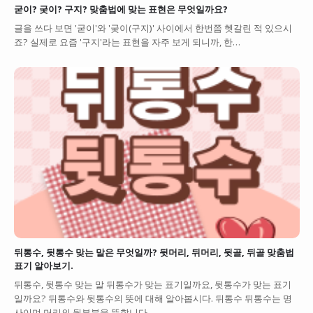
굳이? 궂이? 구지? 맞춤법에 맞는 표현은 무엇일까요?
글을 쓰다 보면 '굳이'와 '궂이(구지)' 사이에서 한번쯤 헷갈린 적 있으시
죠? 실제로 요즘 '구지'라는 표현을 자주 보게 되니까, 한…
뒤통수, 뒷통수 맞는 말은 무엇일까? 뒷머리, 뒤머리, 뒷골, 뒤골 맞춤법
표기 알아보기.
뒤통수, 뒷통수 맞는 말 뒤통수가 맞는 표기일까요, 뒷통수가 맞는 표기
일까요? 뒤통수와 뒷통수의 뜻에 대해 알아봅시다. 뒤통수 뒤통수는 명
사이며 머리의 뒷부분을 뜻합니다. …