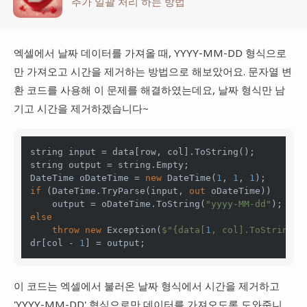
추가 일괄 처리 하는 방법
엑셀에서 날짜 데이터를 가져올 때, YYYY-MM-DD 형식으로
만 가져오고 시간을 제거하는 방법으로 해보았어요. 문자열 변
환 코드를 사용해 이 문제를 해결하였는데요, 날짜 형식만 남
기고 시간을 제거하겠습니다~
string
string
 output = 
string
.Empty;

DateTime oDateTime = 
new
 DateTime(
1
, 
1
, 
1
if
 (DateTime.TryParse(input, 
out
 oDateTime))

    output = oDateTime.ToString(
"yyyy-MM-dd"
else
throw
new
 Exception(
$"
{data[
1
, col].ToString()
dr[col - 
1
] = output;
이 코드는 엑셀에서 불러온 날짜 형식에서 시간을 제거하고
'YYYY-MM-DD' 형식으로만 데이터를 가져오도록 도와줍니