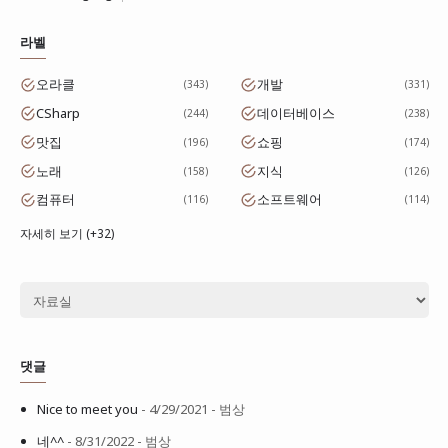
라벨
오라클
개발
343
331
CSharp
데이터베이스
244
238
맛집
쇼핑
196
174
노래
지식
158
126
컴퓨터
소프트웨어
116
114
자세히 보기 (+32)
댓글
Nice to meet you
- 4/29/2021
- 범상
네^^
- 8/31/2022
- 범상