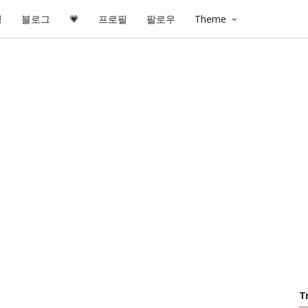
핑
블로그
💗
프로필
팔로우
Theme
T