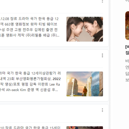
[
장
바
연
답
보