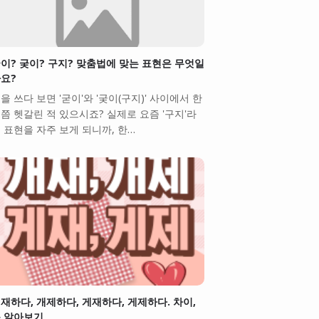
이? 궂이? 구지? 맞춤법에 맞는 표현은 무엇일
요?
을 쓰다 보면 '굳이'와 '궂이(구지)' 사이에서 한
쯤 헷갈린 적 있으시죠? 실제로 요즘 '구지'라
 표현을 자주 보게 되니까, 한…
재하다, 개제하다, 게재하다, 게제하다. 차이,
 알아보기