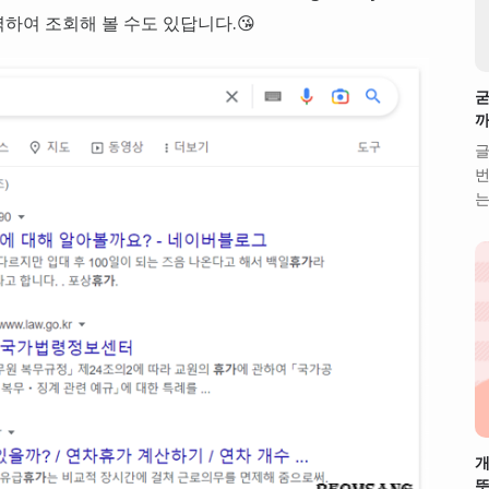
하여 조회해 볼 수도 있답니다.😘
굳
까
글
번
는
개
뜻