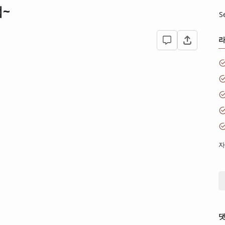
~
S
자