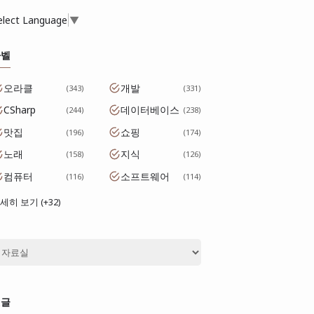
elect Language
▼
라벨
오라클
개발
343
331
CSharp
데이터베이스
244
238
맛집
쇼핑
196
174
노래
지식
158
126
컴퓨터
소프트웨어
116
114
세히 보기 (+32)
댓글