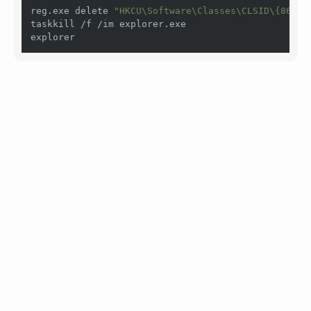
reg.exe delete 
"HKCU\Software\Classes\CLSID\{86ca1
taskkill /f /im explorer.exe

explorer