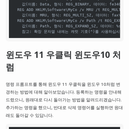
    값(이름: Data, 형식: REG_BINARY, 데이터: fe340ea
  REG ADD HKLM\Software\MyCo /v MRU /t REG_MULTI_SZ
    값(이름: MRU, 형식: REG_MULTI_SZ, 데이터: fax\0m
  REG ADD HKLM\Software\MyCo /v Path /t REG_EXPAND_
    값(이름: Path, 형식: REG_EXPAND_SZ, 데이터: %sys
    참고: 확장 문자열 내에는 캐럿 기호(^)를 사용하십시오.
윈도우 11 우클릭 윈도우10 처
럼
명령 프롬프트를 통해 윈도우 11 우클릭을 윈도우 10처럼 변
경하는 방법에 대해 알아보았습니다. 등록하는 명령을 안내해
드렸으니, 원래대로 다시 돌아가는 방법을 알려드리겠습니다.
추가하는 명령을 했으니, 반대로 삭제 명령어를 실행하면 원대
래도 돌아갈 수 있답니다.