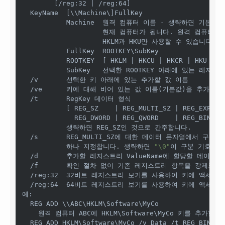
        [/reg:32 | /reg:64]

  KeyName  [\\Machine\]FullKey

           Machine  원격 컴퓨터 이름 - 생략하면 기본값이

                    현재 컴퓨터가 됩니다. 원격 컴퓨터에서
                    HKLM과 HKU만 사용할 수 있습니다.

           FullKey  ROOTKEY\SubKey

           ROOTKEY  [ HKLM | HKCU | HKCR | HKU | HK
           SubKey   선택한 ROOTKEY 아래에 있는 레지스
  /v       선택한 키 아래에 있는 추가할 값 이름

  /ve      키에 대해 비어 있는 값 이름(기본값)을 추가합니다
  /t       RegKey 데이터 형식

           [ REG_SZ    | REG_MULTI_SZ | REG_EXPAND_
             REG_DWORD | REG_QWORD    | REG_BINARY 
           생략하면 REG_SZ인 것으로 간주합니다.

  /s       REG_MULTI_SZ에 대한 데이터 문자열에서 구분
           하나 지정합니다. 생략하면 
"\0"
이 구분 기호로 
  /d       추가할 레지스트리 ValueName에 할당할 데이터입
  /f       확인 절차 없이 기존 레지스트리 항목을 강제로 덮
  /reg:32  32비트 레지스트리 보기를 사용하여 키에 액세스
  /reg:64  64비트 레지스트리 보기를 사용하여 키에 액세스
예:

  REG ADD \\ABC\HKLM\Software\MyCo

    원격 컴퓨터 ABC에 HKLM\Software\MyCo 키를 추가합니다
  REG ADD HKLM\Software\MyCo /v Data /t REG_BINARY 