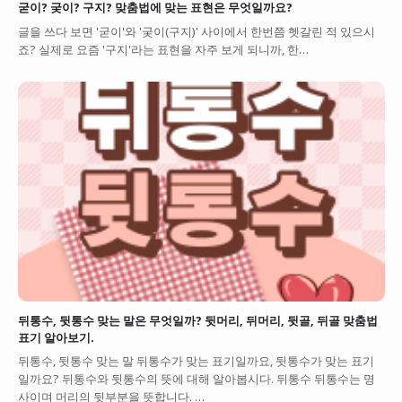
굳이? 궂이? 구지? 맞춤법에 맞는 표현은 무엇일까요?
글을 쓰다 보면 '굳이'와 '궂이(구지)' 사이에서 한번쯤 헷갈린 적 있으시
죠? 실제로 요즘 '구지'라는 표현을 자주 보게 되니까, 한…
뒤통수, 뒷통수 맞는 말은 무엇일까? 뒷머리, 뒤머리, 뒷골, 뒤골 맞춤법
표기 알아보기.
뒤통수, 뒷통수 맞는 말 뒤통수가 맞는 표기일까요, 뒷통수가 맞는 표기
일까요? 뒤통수와 뒷통수의 뜻에 대해 알아봅시다. 뒤통수 뒤통수는 명
사이며 머리의 뒷부분을 뜻합니다. …