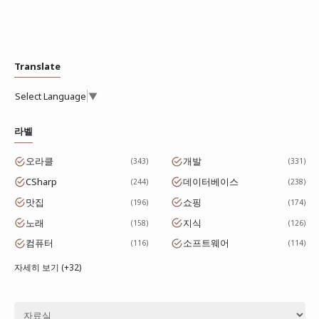
Translate
Select Language
▼
라벨
오라클
개발
343
331
CSharp
데이터베이스
244
238
맛집
쇼핑
196
174
노래
지식
158
126
컴퓨터
소프트웨어
116
114
자세히 보기 (+32)