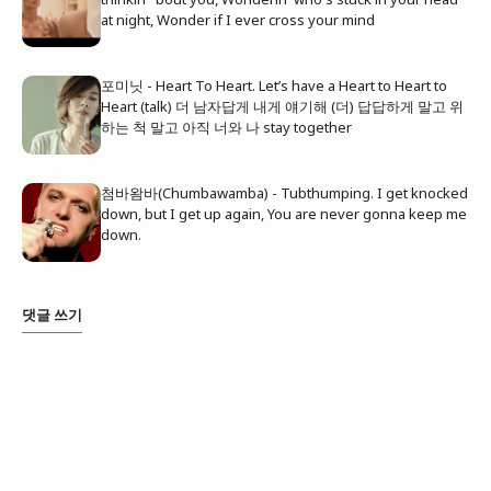
at night, Wonder if I ever cross your mind
포미닛 - Heart To Heart. Let’s have a Heart to Heart to
Heart (talk) 더 남자답게 내게 얘기해 (더) 답답하게 말고 위
하는 척 말고 아직 너와 나 stay together
첨바왐바(Chumbawamba) - Tubthumping. I get knocked
down, but I get up again, You are never gonna keep me
down.
댓글 쓰기