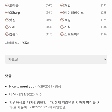
오라클
개발
343
331
CSharp
데이터베이스
244
238
맛집
쇼핑
196
174
노래
지식
158
126
컴퓨터
소프트웨어
116
114
자세히 보기 (+32)
댓글
Nice to meet you
- 4/29/2021
- 범상
네^^
- 8/31/2022
- 범상
안녕하세요. 대자인병원입니다. 현재 저희병원 치과의 명칭을 '치
과'로 사용하...
- 8/22/2022
- 대자인병원