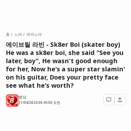
홈
노래
해외노래
에이브릴 라빈 - Sk8er Boi (skater boy)
He was a sk8er boi, she said "See you
later, boy", He wasn't good enough
for her, Now he's a super star slamin'
on his guitar, Does your pretty face
see what he's worth?
범상
11/04/2024 06:30:00 오전