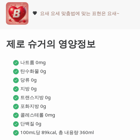
💗
요새 요세 맞춤법에 맞는 표현은 요새~
제로 슈거의 영양정보
나트륨 0mg
탄수화물 0g
당류 0g
지방 0g
트랜스지방 0g
포화지방 0g
콜레스테롤 0mg
단백질 0g
100mL당 89kcal, 총 내용량 360ml