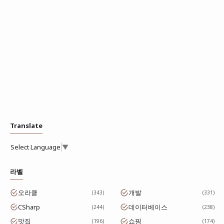
Translate
Select Language
▼
라벨
오라클
개발
343
331
CSharp
데이터베이스
244
238
맛집
쇼핑
196
174