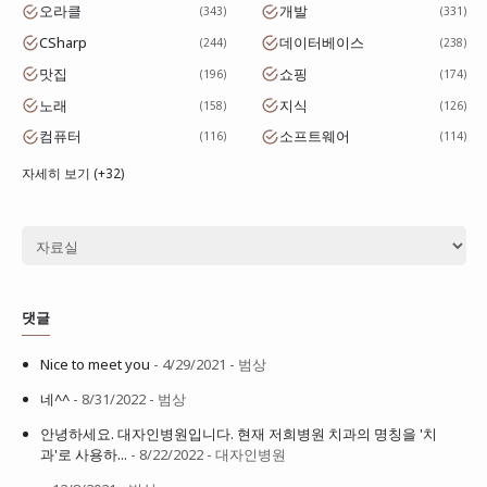
오라클
개발
343
331
CSharp
데이터베이스
244
238
맛집
쇼핑
196
174
노래
지식
158
126
컴퓨터
소프트웨어
116
114
자세히 보기 (+32)
댓글
Nice to meet you
- 4/29/2021
- 범상
네^^
- 8/31/2022
- 범상
안녕하세요. 대자인병원입니다. 현재 저희병원 치과의 명칭을 '치
과'로 사용하...
- 8/22/2022
- 대자인병원