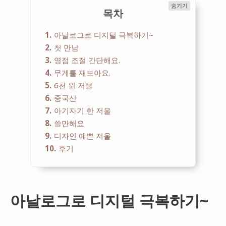
숨기기
목차
1
아날로그로 디지털 극복하기~
2
첫 만남
3
영점 조절 간단해요.
4
무게를 재보아요.
5
6천 원 저울
6
중국산
7
아기자기 한 저울
8
쓸만해요
9
디자인 예쁜 저울
10
후기
아날로그로 디지털 극복하기~