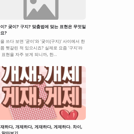
이? 궂이? 구지? 맞춤법에 맞는 표현은 무엇일
요?
을 쓰다 보면 '굳이'와 '궂이(구지)' 사이에서 한
쯤 헷갈린 적 있으시죠? 실제로 요즘 '구지'라
 표현을 자주 보게 되니까, 한…
재하다, 개제하다, 게재하다, 게제하다. 차이,
 알아보기