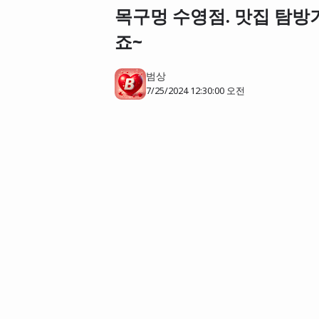
목구멍 수영점. 맛집 탐방
죠~
범상
7/25/2024 12:30:00 오전