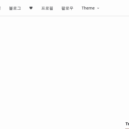
핑
블로그
💗
프로필
팔로우
Theme
T