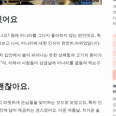
개
면
있어요
다
하
있나요? 원래 미나리를 그다지 좋아하지 않는 편인데요, 목
보고 나서, 미나리에 대한 인식이 완전히 바뀌었답니다.
마치 입안에서 봄이 피어나는 듯한 상쾌함과 고기의 풍미가
, "아, 이래서 사람들이 삼겹살에 미나리를 곁들여 먹는구
괜찮아요.
뒤
머
뒤
고 따뜻하게 손님들을 맞이하는 것으로 보였고요, 특히 인
요
킷에 담아 제공하는 센스였어요. 더운 여름날, 차가운 술
의
이