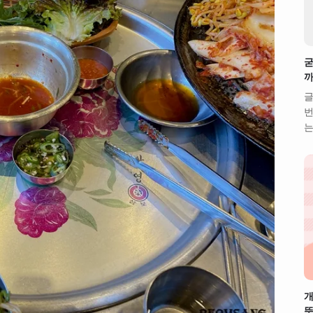
굳
까
글
번
는
개
뜻