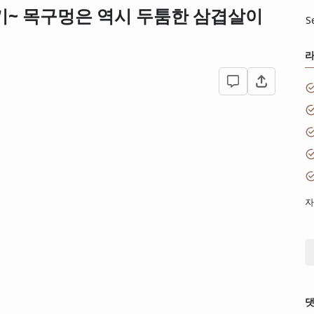
기~ 목구멍은 역시 두툼한 삼겹살이
S
자