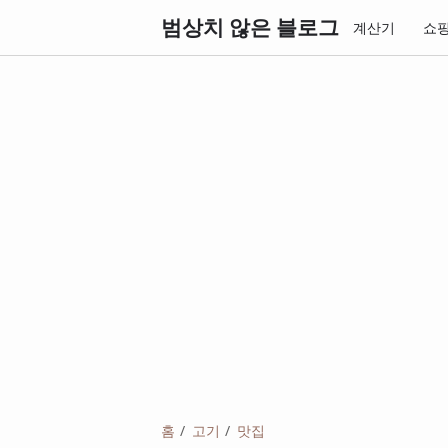
범상치 않은 블로그
계산기
쇼
홈
고기
맛집