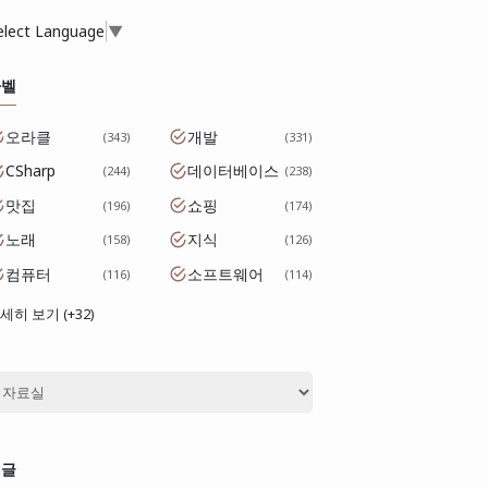
elect Language
▼
라벨
오라클
개발
343
331
CSharp
데이터베이스
244
238
맛집
쇼핑
196
174
노래
지식
158
126
컴퓨터
소프트웨어
116
114
세히 보기 (+32)
댓글