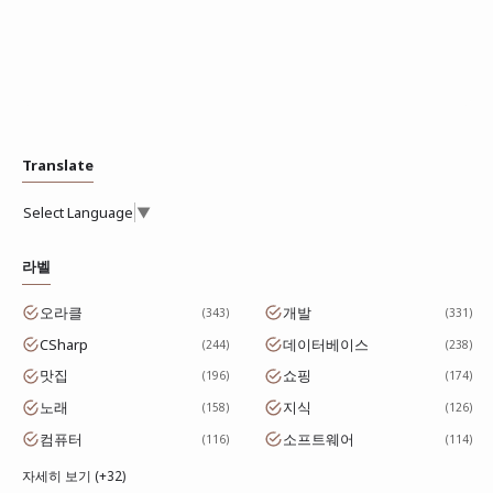
Translate
Select Language
▼
라벨
오라클
개발
343
331
CSharp
데이터베이스
244
238
맛집
쇼핑
196
174
노래
지식
158
126
컴퓨터
소프트웨어
116
114
자세히 보기 (+32)