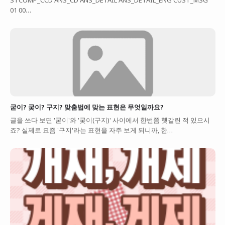
01 00…
굳이? 궂이? 구지? 맞춤법에 맞는 표현은 무엇일까요?
글을 쓰다 보면 '굳이'와 '궂이(구지)' 사이에서 한번쯤 헷갈린 적 있으시
죠? 실제로 요즘 '구지'라는 표현을 자주 보게 되니까, 한…