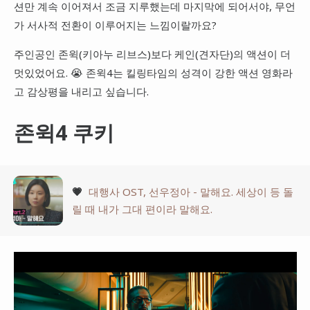
션만 계속 이어져서 조금 지루했는데 마지막에 되어서야, 무언
가 서사적 전환이 이루어지는 느낌이랄까요?
주인공인 존윅(키아누 리브스)보다 케인(견자단)의 액션이 더
멋있었어요. 😭 존윅4는 킬링타임의 성격이 강한 액션 영화라
고 감상평을 내리고 싶습니다.
존윅4 쿠키
💗
대행사 OST, 선우정아 - 말해요. 세상이 등 돌
릴 때 내가 그대 편이라 말해요.