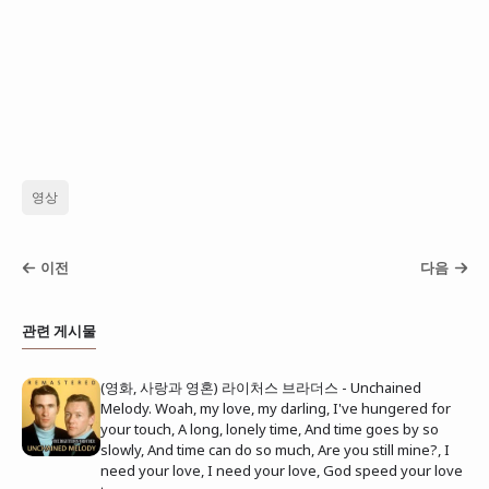
영상
이전
다음
관련 게시물
(영화, 사랑과 영혼) 라이처스 브라더스 - Unchained
Melody. Woah, my love, my darling, I've hungered for
your touch, A long, lonely time, And time goes by so
slowly, And time can do so much, Are you still mine?, I
need your love, I need your love, God speed your love