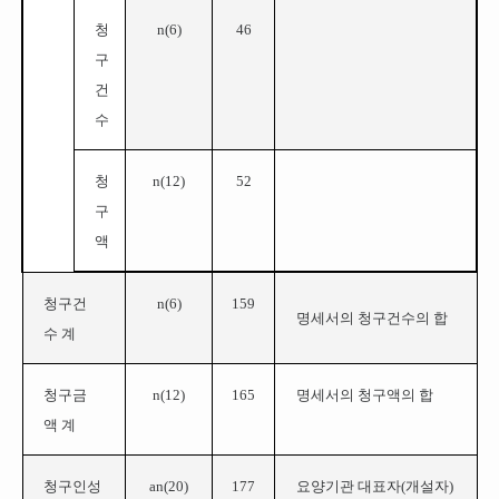
청
n(
6
)
46
구
건
수
청
n(
12
)
52
구
액
청구건
n(
6
)
159
명세서의 청구건수의 합
수 계
청구금
n(
12
)
165
명세서의 청구액의 합
액 계
청구인성
an(
20
)
177
요양기관 대표자(개설자)