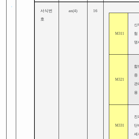
서식번
an(4)
16
호
산
M311
험
명
합
증
M321
관
용
진
M331
단
세