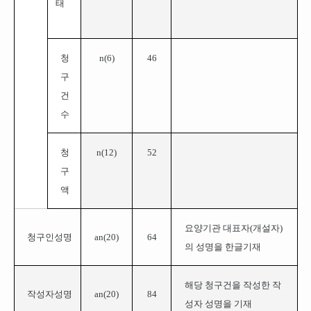
태
청
n(
6
)
46
구
건
수
청
n(
12
)
52
구
액
요양기관 대표자(개설자)
청구인성명
an(
20
)
64
의 성명을 한글기재
해당 청구건을 작성한 작
작성자성명
an(
20
)
84
성자 성명을 기재