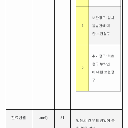
보완청구: 심사
1
불능건에 대
한 보완청구
추가청구: 최초
청구 누락건
2
에 대한 보완청
구
진료년월
an(6)
31
입원의 경우 퇴원일이 속