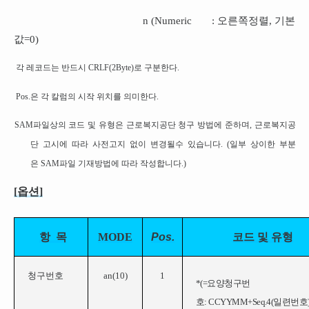
n (Numeric : 오른쪽정렬, 기본
값=0)
각 레코드는 반드시 CRLF(2Byte)로 구분한다.
Pos.은 각 칼럼의 시작 위치를 의미한다.
SAM파일상의 코드 및 유형은 근로복지공단 청구 방법에 준하며, 근로복지공
단 고시에 따라 사전고지 없이 변경될수 있습니다. (일부 상이한 부분
은 SAM파일 기재방법에 따라 작성합니다.)
[옵션]
항
목
MODE
Pos.
코드
및
유형
청구번호
an(10)
1
*(=
요양청구번
호: CCYYMM+Seq.4(일련번호))