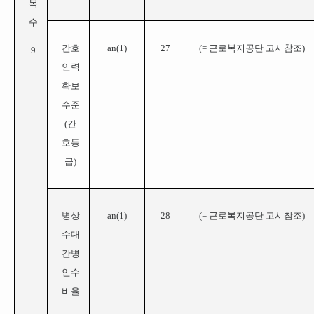
복
수
간호
a
n(
1
)
27
(= 근로복지공단 고시참조)
9
인력
확보
수준
(간
호등
급)
병상
a
n(
1
)
28
(= 근로복지공단 고시참조)
수대
간병
인수
비율