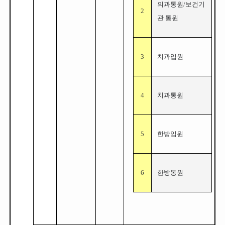
의과통원/보건기
2
관 통원
3
치과입원
4
치과통원
5
한방입원
6
한방통원