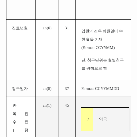
진료년월
an(
6
)
31
입원의 경우 퇴원일이 속
한 월을 기재
(
Format: CCYYMM
)
단, 청구단위는 월별청구
를 원칙으로 함
청구일자
an(8)
37
Format: CCYYMMDD
반
an(1)
45
복
진
7
약국
수
료
형
1