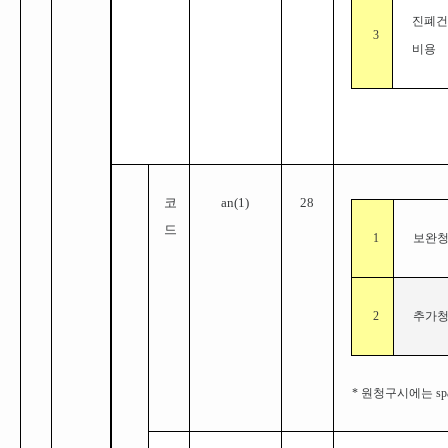
진폐
3
비용
코
a
n(1)
28
드
1
보완
2
추가
* 원청구시에는 sp