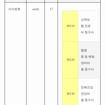
서식번호
an(4)
17
산재보
M110
험 진료
비 청구서
합병
증 등 예방
M120
관리비
용 청구서
진폐건강
M130
진단비
용 청구서