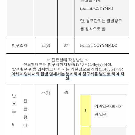
한 월을 기재
(
Format: CCYYMM
)
단, 청구단위는 월별청구
를 원칙으로 함
청구일자
an(8)
37
Format: CCYYMMDD
☞
진료형태 작성방법
☜
진료형태부터 청구액까지 6번(19*6 = 114byte) 작성,
발생횟수 만큼 입력하고 나머지는 기본값으로 전체(114byte) 작성
의치과 명세서와 한방 명세서는 분리하여 청구서를 별도로 하여 작
성
an(1)
45
반
진
복
의과입원/보건기
료
1
수
관 입원
형
6
태