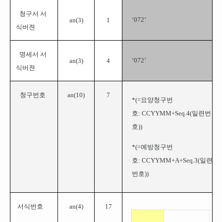
청구서 서
‘
072
’
an(
3
)
1
식버젼
명세서 서
‘
072
’
an(
3
)
4
식버젼
청구번호
an(10)
7
*(=
요양청구번
호: CCYYMM+Seq.4(일련번
호))
*(=
예방청구번
호: CCYYMM+A+Seq.3(일련
번호))
서식번호
an(4)
17