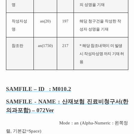
명
의 성명을 기재
작성자성
an(
20
)
197
해당 청구건을 작성한 작
명
성자 성명을 기재
참조란
an(1750)
217
* 해당 참조내역이 미 발생
시 작성자성명 까지 기재 허
용
SAMFILE –
ID : M010.2
SAMFILE - NAME :
산재보험 진료비청구서(한
의과포함)
–
07
2
Ver
Mode : an (Alpha-Numeric : 왼쪽정
렬, 기본값=Space)