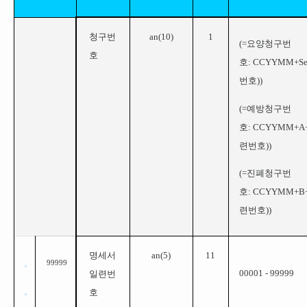
청구번
an(
10
)
1
(=
요양청구번
호
호: CCYYMM+Se
번호))
(=
예방청구번
호: CCYYMM+A+
련번호))
(=
진폐청구번
호: CCYYMM+B+
련번호))
명세서
a
n(5)
11
99999
00001 - 99999
일련번
호