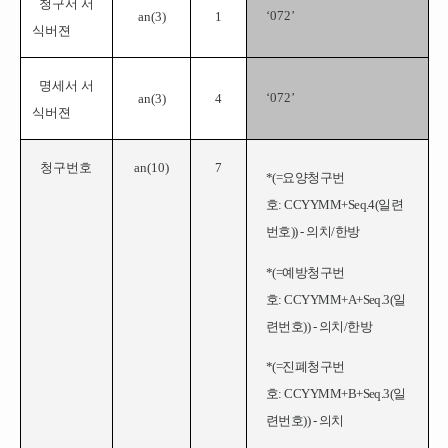
청구서 서
‘
072
’
an(
3
)
1
식버젼
명세서 서
‘
072
’
an(
3
)
4
식버젼
청구번호
an(10)
7
*(=
요양청구번
호: CCYYMM+Seq.4(일련
번호)) - 의치/한방
*(=
예방청구번
호: CCYYMM+A+Seq.3(일
련번호)) - 의치/한방
*(=
진폐청구번
호: CCYYMM+B+Seq.3(일
련번호)) - 의치