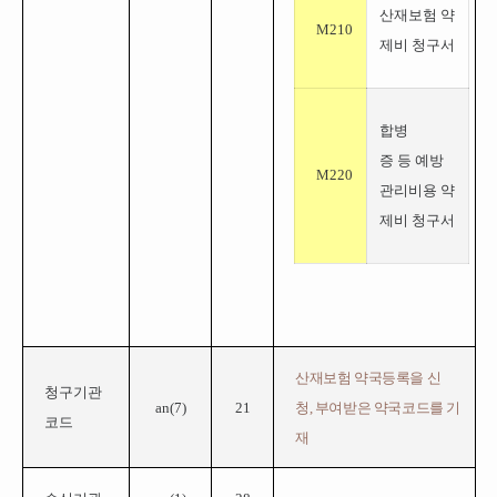
산재보험 약
M210
제비 청구서
합병
증 등 예방
M220
관리비용 약
제비 청구서
산재보험 약국등록을 신
청구기관
an(
7
)
21
청, 부여받은 약국코드를 기
코드
재