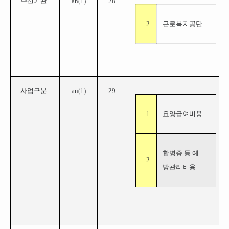
수신기관
an(
1
)
28
2
근로복지공단
사업구분
an(1)
29
1
요양급여비용
합병증 등 예
2
방
관리비용