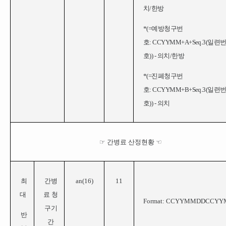
치/한방
*(=
예방청구번
호: CCYYMM+A+Seq.3(일련
호)) - 의치/한방
*(=
진폐청구번
호: CCYYMM+B+Seq.3(일련
호)) - 의치
☞
간병료 산정현황
☜
최
간병
a
n(
16
)
11
대
료 청
Format:
CCYYMMDDCCYY
구기
반
간