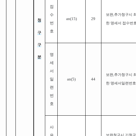
접
수
보완,추가청구시 
a
n(
15
)
29
청
번
한 명세서 접수번
호
구
구
명
분
세
서
보완,추가청구시 
일
a
n(5)
44
한 명세서일련번호
련
번
호
사
유
보완청구시 기청구