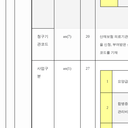
청구기
a
n(
7
)
20
산재보험 의료기관
관코드
을 신청, 부여받은
코드를 기재
사업구
an(
1
)
27
분
1
요양
합병증
2
관리