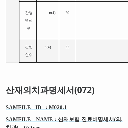
간병
n(
4
)
29
병상
수
간병
n(
4
)
33
인수
산재의치과명세서(072)
SAMFILE - ID :
M020.1
SAMFILE - NAME :
산재보험 진료비명세서(의.
치과)
–
07
2
ver