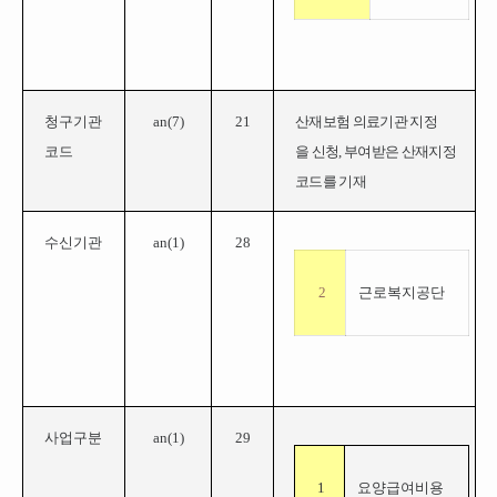
청구기관
an(
7
)
21
산재보험 의료기관 지정
코드
을 신청, 부여받은 산재지정
코드를 기재
수신기관
an(
1
)
28
2
근로복지공단
사업구분
an(1)
29
1
요양급여비용