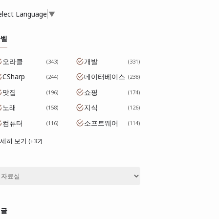
elect Language
▼
라벨
오라클
개발
343
331
CSharp
데이터베이스
244
238
맛집
쇼핑
196
174
노래
지식
158
126
컴퓨터
소프트웨어
116
114
세히 보기 (+32)
댓글