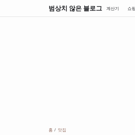
범상치 않은 블로그
계산기
쇼
홈
맛집