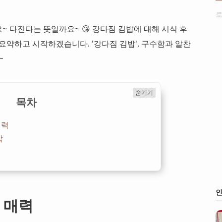
로
~ 다진다는 뜻일까요~ 😘 강다짐 김밥에 대해 시식 후
요약하고 시작하겠습니다. '강다짐 김밥', 구수함과 알찬
~
숨기기
목차
매력
밥
인
 매력