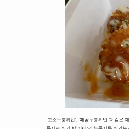
'꼬소누룽튀밥', '매콤누룽튀밥'과 같은 
룽지로 튀긴 밥'이에요! 누룽지를 튀겨볼