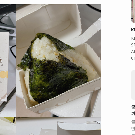
K
K
S
A
0
굳
까
글
번
는