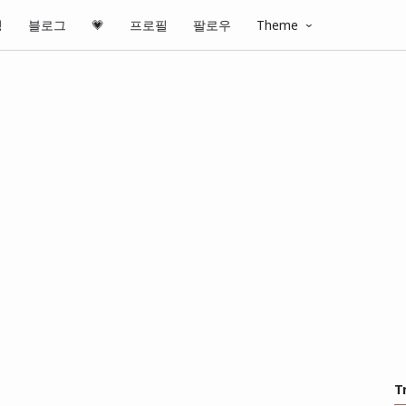
핑
블로그
💗
프로필
팔로우
Theme
T