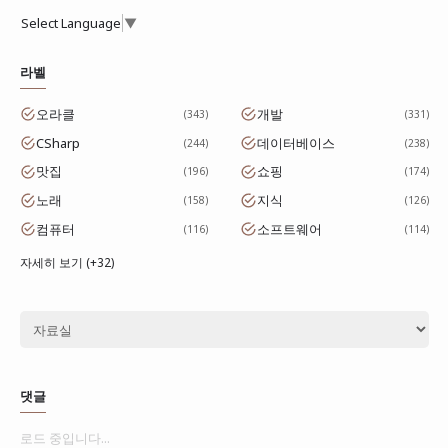
Select Language
▼
라벨
오라클
개발
343
331
CSharp
데이터베이스
244
238
맛집
쇼핑
196
174
노래
지식
158
126
컴퓨터
소프트웨어
116
114
자세히 보기 (+32)
댓글
로드 중입니다...