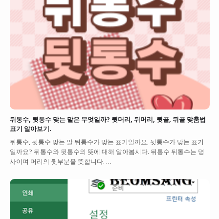
뒤통수, 뒷통수 맞는 말은 무엇일까? 뒷머리, 뒤머리, 뒷골, 뒤골 맞춤법
표기 알아보기.
뒤통수, 뒷통수 맞는 말 뒤통수가 맞는 표기일까요, 뒷통수가 맞는 표기
일까요? 뒤통수와 뒷통수의 뜻에 대해 알아봅시다. 뒤통수 뒤통수는 명
사이며 머리의 뒷부분을 뜻합니다. …