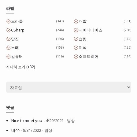
라벨
오라클
개발
343
331
CSharp
데이터베이스
244
238
맛집
쇼핑
196
174
노래
지식
158
126
컴퓨터
소프트웨어
116
114
자세히 보기 (+32)
댓글
Nice to meet you
- 4/29/2021
- 범상
네^^
- 8/31/2022
- 범상