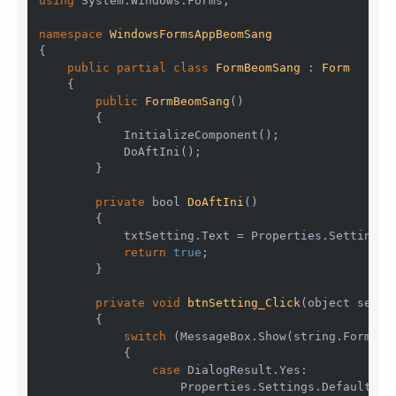
using
 System.Windows.Forms;

namespace
WindowsFormsAppBeomSang
{

public
partial
class
FormBeomSang
 : 
Form
    {

public
FormBeomSang
()
        {

            InitializeComponent();

            DoAftIni();

        }

private
bool
DoAftIni
()
        {

            txtSetting.Text = Properties.Settings.D
return
true
;

        }

private
void
btnSetting_Click
(
object
 sende
        {

switch
 (MessageBox.Show(
string
.Format(
            {

case
 DialogResult.Yes:

                    Properties.Settings.Default.Pro