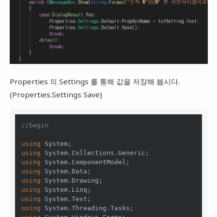
Properties 의 Settings 를 통해 값을 저장해 봅시다.
(Properties.Settings Save)
//begin
using
using
using
using
using
using
using
using