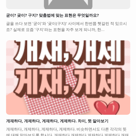
굳이? 궂이? 구지? 맞춤법에 맞는 표현은 무엇일까요?
글을 쓰다 보면 '굳이'와 '궂이(구지)' 사이에서 한번쯤 헷갈린 적 있으시
죠? 실제로 요즘 '구지'라는 표현을 자주 보게 되니까, 한…
개재하다, 개제하다, 게재하다, 게제하다. 차이, 뜻 알아보기
개재하다, 개제하다, 게재하다, 게제하다. 비슷하면서도 다른 각각의 뜻
에 대해 알아보도록 합시다. 개재하다 개제하다 게재하다 게제하다 개재