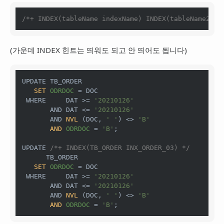
/*+ INDEX(tableName indexName) INDEX(tableName2 in
(가운데 INDEX 힌트는 띄워도 되고 안 띄어도 됩니다)
UPDATE TB_ORDER

SET
ODRDOC
=
 DOC

 WHERE     DAT >= 
'20210126'
       AND DAT <= 
'20210126'
       AND 
NVL
(DOC, 
' '
)
 <> 
'B'
AND
ODRDOC
=
'B'
;

UPDATE 
/*+ INDEX(TB_ORDER INX_ORDER_03) */
      TB_ORDER

SET
ODRDOC
=
 DOC

 WHERE     DAT >= 
'20210126'
       AND DAT <= 
'20210126'
       AND 
NVL
(DOC, 
' '
)
 <> 
'B'
AND
ODRDOC
=
'B'
;