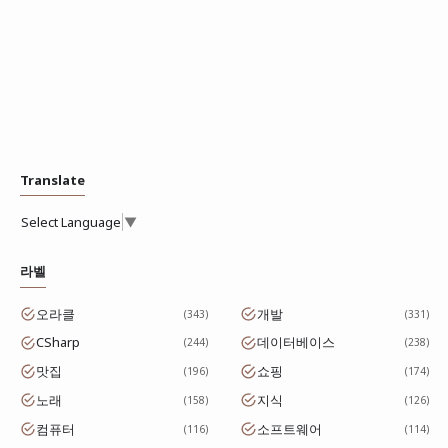
Translate
Select Language
▼
라벨
오라클
개발
343
331
CSharp
데이터베이스
244
238
맛집
쇼핑
196
174
노래
지식
158
126
컴퓨터
소프트웨어
116
114