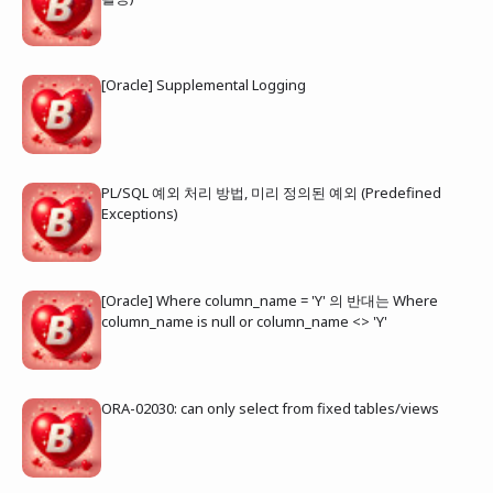
[Oracle] Supplemental Logging
PL/SQL 예외 처리 방법, 미리 정의된 예외 (Predefined
Exceptions)
[Oracle] Where column_name = 'Y' 의 반대는 Where
column_name is null or column_name <> 'Y'
ORA-02030: can only select from fixed tables/views