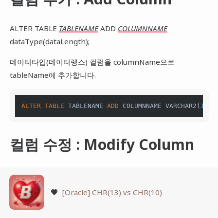
ALTER TABLE
TABLENAME
ADD
COLUMNNAME
dataType(dataLength);
데이터타입(데이터렝스) 컬럼을 columnName으로
tableName에 추가합니다.
ALTER
TABLE
 TABLENAME 
ADD
 COLUMNNAME VARCHAR2(
1
);
컬럼 수정 : Modify Column
💗
[Oracle] CHR(13) vs CHR(10)