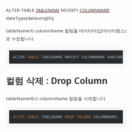
ALTER TABLE
TABLENAME
MODIFY
COLUMNNAME
dataType(dataLength);
tableName의 columnName 컬럼을 데이터타입(데이터렝스)
로 수정합니다.
ALTER 
TABLE
 TABLENAME MODIFY COLUMNNAME 
VARCHAR2
(
1
컬럼 삭제 : Drop Column
tableName에서 columnName 컬럼을 삭제합니다.
ALTER
TABLE
 TABLENAME 
DROP
COLUMN
 COLUMNNAME;