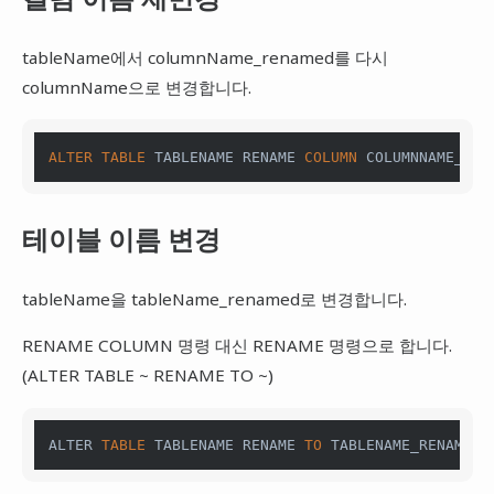
tableName에서 columnName_renamed를 다시
columnName으로 변경합니다.
ALTER
TABLE
 TABLENAME RENAME 
COLUMN
 COLUMNNAME_REN
테이블 이름 변경
tableName을 tableName_renamed로 변경합니다.
RENAME COLUMN 명령 대신 RENAME 명령으로 합니다.
(ALTER TABLE ~ RENAME TO ~)
ALTER 
TABLE
 TABLENAME RENAME 
TO
 TABLENAME_RENAMED;