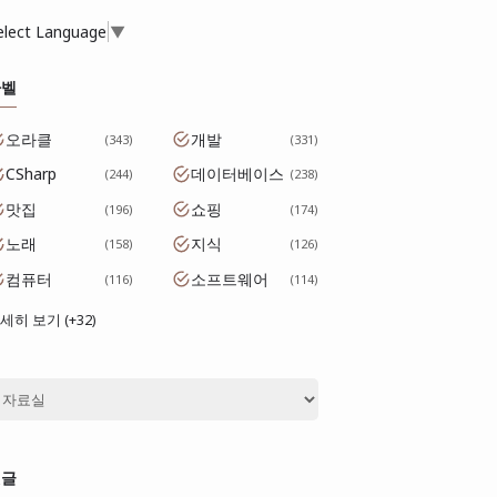
elect Language
▼
라벨
오라클
개발
343
331
CSharp
데이터베이스
244
238
맛집
쇼핑
196
174
노래
지식
158
126
컴퓨터
소프트웨어
116
114
세히 보기 (+32)
댓글