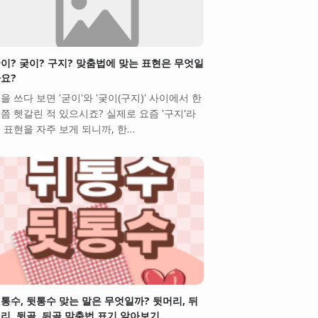
이? 궂이? 구지? 맞춤법에 맞는 표현은 무엇일
요?
을 쓰다 보면 '굳이'와 '궂이(구지)' 사이에서 한
쯤 헷갈린 적 있으시죠? 실제로 요즘 '구지'라
 표현을 자주 보게 되니까, 한…
통수, 뒷통수 맞는 말은 무엇일까? 뒷머리, 뒤
리, 뒷골, 뒤골 맞춤법 표기 알아보기.