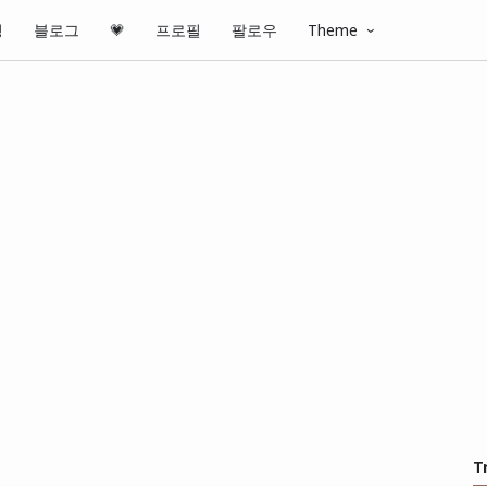
핑
블로그
💗
프로필
팔로우
Theme
T