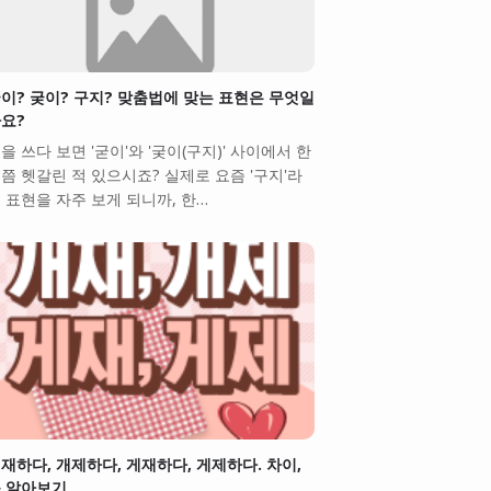
이? 궂이? 구지? 맞춤법에 맞는 표현은 무엇일
요?
을 쓰다 보면 '굳이'와 '궂이(구지)' 사이에서 한
쯤 헷갈린 적 있으시죠? 실제로 요즘 '구지'라
 표현을 자주 보게 되니까, 한…
재하다, 개제하다, 게재하다, 게제하다. 차이,
 알아보기