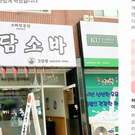
맛있게 먹었습니다.
개
면
다
하
뒤
머
뒤
요
의
이