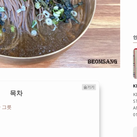
인
K
숨기기
목차
K
S
 그릇
A
0