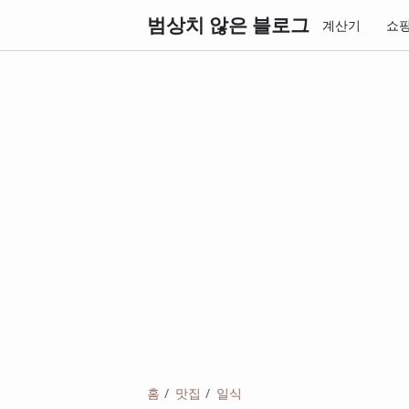
범상치 않은 블로그
계산기
쇼
홈
맛집
일식