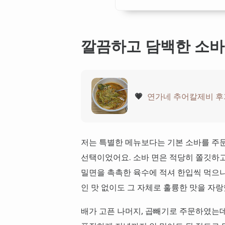
깔끔하고 담백한 소바
💗
연가네 추어칼제비 후기
저는 특별한 메뉴보다는 기본 소바를 주문
선택이었어요. 소바 면은 적당히 쫄깃하고
밀면을 촉촉한 육수에 적셔 한입씩 먹으니
인 맛 없이도 그 자체로 훌륭한 맛을 자
배가 고픈 나머지, 곱빼기로 주문하였는데