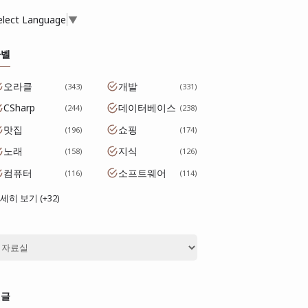
elect Language
▼
라벨
오라클
개발
343
331
CSharp
데이터베이스
244
238
맛집
쇼핑
196
174
노래
지식
158
126
컴퓨터
소프트웨어
116
114
세히 보기 (+32)
댓글