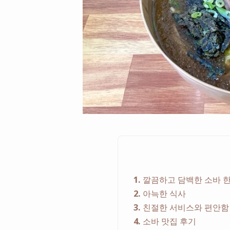
1
깔끔하고 담백한 소바 한
2
아늑한 식사
3
친절한 서비스와 편안함
4
소바 맛집 후기