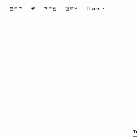
핑
블로그
💗
프로필
팔로우
Theme
T