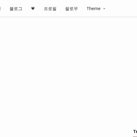
핑
블로그
💗
프로필
팔로우
Theme
T