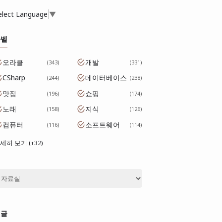
elect Language
▼
라벨
오라클
개발
343
331
CSharp
데이터베이스
244
238
맛집
쇼핑
196
174
노래
지식
158
126
컴퓨터
소프트웨어
116
114
세히 보기 (+32)
댓글